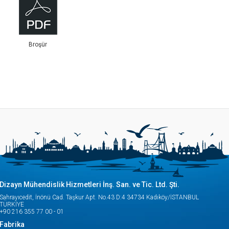
Broşür
Dizayn Mühendislik Hizmetleri İnş. San. ve Tic. Ltd. Şti.
Sahrayıcedit, İnönü Cad. Taşkur Apt. No.43 D:4 34734 Kadıköy/İSTANBUL
TÜRKİYE
+90 216 355 77 00 - 01
Fabrika